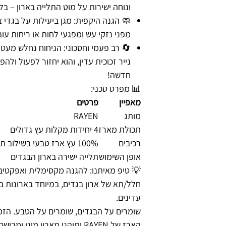
ונוחה ישירות על מוט התלייה בארון – ב
🧼 הגנה היקפית: מגן ביעילות על בגדי צ
מפני נזקי עש ומפגעי לחות או ריחות עוב
🔄 רב פעמי וחסכוני: הניחוח נחלש מעט
נייר זכוכית עדין, והוא יחזור לפעול ולה
חדשה!
📊 מפרט טכני:
מאפיין
פרטים
מותג
RAYEN
תכולת מארז
4 יחידות מקלות עץ גדולים
רכיבים
100% עץ ארז טבעי בשילוב תמצית לבנדר
אופן השימוש
תלייה ישירה בארון הבגדים
💡 טיפ מאיתנו: להגנה מקסימלית ואפקטיב
חלל/תא של ארון בגדים, במיוחד בארונות ב
עדינים.
שומרים על הבגדים, שומרים על הטבע. הזמי
הארז של RAYEN ותיהנו מארון מוגן ומבושם!