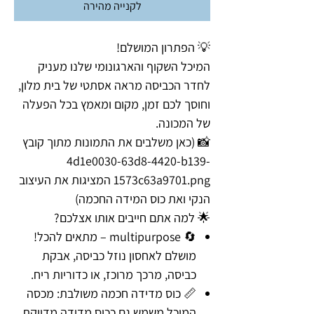
לקנייה מהירה
💡 הפתרון המושלם!
המיכל השקוף והארגונומי שלנו מעניק
לחדר הכביסה מראה אסתטי של בית מלון,
וחוסך לכם זמן, מקום ומאמץ בכל הפעלה
של המכונה.
📸 (כאן משלבים את התמונות מתוך קובץ
4d1e0030-63d8-4420-b139-
1573c63a9701.png המציגות את העיצוב
הנקי ואת כוס המידה החכמה)
🌟 למה אתם חייבים אותו אצלכם?
🔄 multipurpose – מתאים להכל!
מושלם לאחסון נוזל כביסה, אבקת
כביסה, מרכך מרוכז, או כדוריות ריח.
📏 כוס מדידה חכמה משולבת: מכסה
המיכל משמש גם ככוס מדידה מדויקת