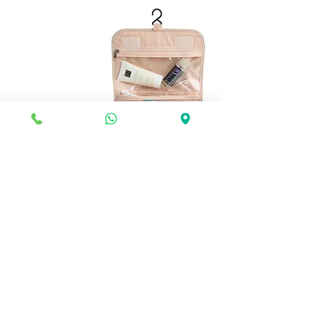
🧳 תיק רחצה נתלה – כל מה שצריך
במקום אחד!
מחיר
הוספה לסל