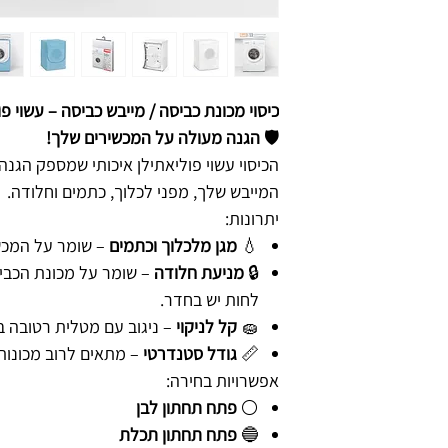
כיסוי מכונת כביסה / מייבש כביסה – עשוי פו
🛡️
הגנה מעולה על המכשירים שלך!
הכיסוי עשוי פוליאתילן איכותי שמספק הגנ
המייבש שלך, מפני לכלוך, כתמים וחלודה.
יתרונות:
💧
מגן מלכלוך וכתמים
– שומר על המכשי
🔒
מניעת חלודה
– שומר על מכונת הכבי
לחות יש בחדר.
🧽
קל לניקוי
– ניגוב עם מטלית רטובה ב
📏
גודל סטנדרטי
– מתאים לרוב מכונות 
אפשרויות בחירה:
⚪
פתח תחתון לבן
🔵
פתח תחתון תכלת