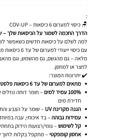
:
🪑 כיסוי למערום 6 כיסאות – COV-UP
הדרך החכמה לשמור על הכיסאות שלך – יבש,
למה לשלם על כיסאות חדשים כשאפשר לשמ
עם כיסוי ייעודי למערום של עד 6 כיסאות מבית
מלאה – גם מהגשם, גם מהשמש, וגם מהאבק.
לחצר או למחסן.
✔️ יתרונות המוצר:
מתאים למערום של עד 6 כיסאות פלסטיק/מתכת סטנדרטיים
100% עמיד למים
– חומר דוחה נוזלים 
חדירת מים
הגנה מקרינת UV
– שומר על הצבע והחו
עמידות גבוהה
– בד איכותי, עבה במיוחד
קל לשימוש
– גומי/רצועות הידוק בתחתי
אחסון קומפקטי
– מתקפל בקלות לתוך ש