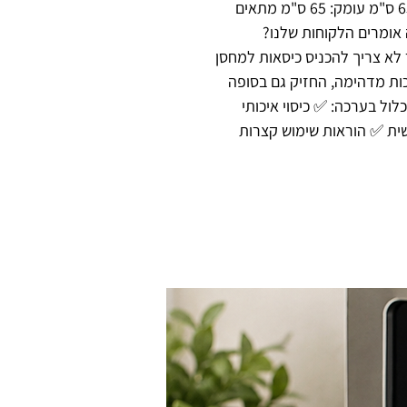
📏📏 מידות הכיסוי: גובה: 110 ס"מ רוחב: 65 ס"מ עומק: 65 ס"מ מתאים
 אומרים הלקוחות שלנו?
ר לא צריך להכניס כיסאות למחסן
איכות מדהימה, החזיק גם בסופה
כלול בערכה: ✅ כיסוי איכותי
ימושית ✅ הוראות שימוש קצרות