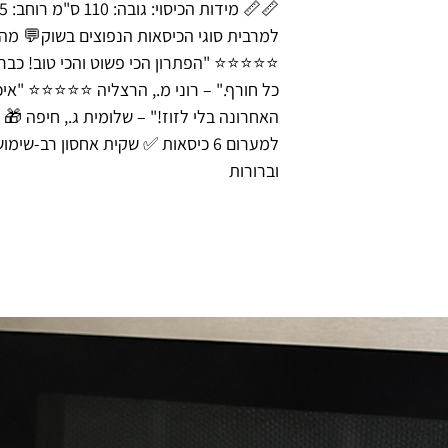
למרבית סוגי הכיסאות הנפוצים בשוק💬 מה
⭐️⭐️⭐️⭐️⭐️ "הפתרון הכי פשוט והכי טוב! כב
כל חורף." – רוני מ., הרצליה ⭐️⭐️⭐️⭐️⭐️ "
האחרונה בלי לזוז!" – שלומית ג., חיפה 🎁 
למערום 6 כיסאות ✅ שקית אחסון רב-ש
וברורות