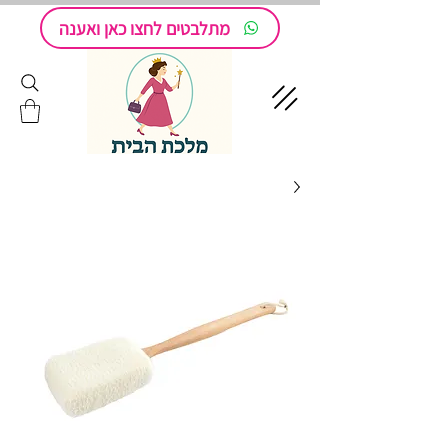
מתלבטים לחצו כאן ואענה