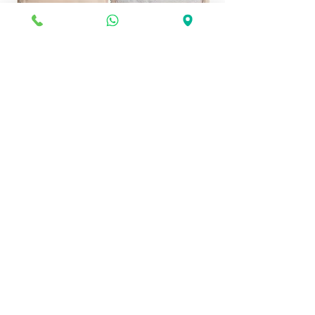
🧳 תיק רחצה נתלה – כל מה שצריך
במקום אחד!
מחיר
הוספה לסל
פתרונות חכמים בנקיון, עיצוב ותחזוקת הבית