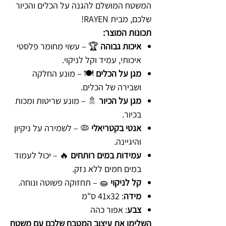
המשטח המושלם להגנה על הכלים והכיור
שלכם, מבית RAYEN!
תכונות המוצר:
איכות גבוהה
🏆 – עשוי מחומר פלסטי
איכותי, עמיד וקל לניקוי.
מגן על הכלים
🍽️ – מונע החלקה
ושבירה של הכלים.
מגן על הכיור
🚿 – מונע שריטות ומכות
בכיור.
אנטי בקטריאלי
🦠 – לשמירה על ניקיון
והיגיינה.
עמידות במים רותחים
🔥 – יכול לעמוד
במים חמים ללא נזק.
קל לניקוי
🧽 – תחזוקה פשוטה ונוחה.
מידה
: 41x32 ס"מ
צבע
: אפור כהה
השלימו את עיצוב המטבח שלכם עם משטח