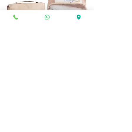
🧳 תיק רחצה נתלה – כל מה שצריך
במקום אחד!
מחיר
הוספה לסל