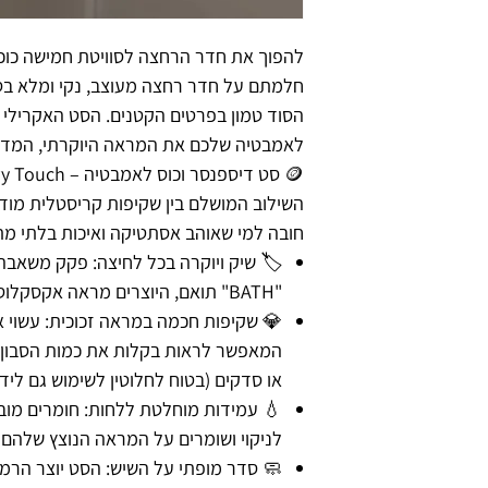
להפוך את חדר הרחצה לסוויטת חמישה כוכ
חלמתם על חדר רחצה מעוצב, נקי ומלא בסטי
הסוד טמון בפרטים הקטנים. הסט האקרילי ה
לאמבטיה שלכם את המראה היוקרתי, המדוי
🪙 סט דיספנסר וכוס לאמבטיה – Golden Luxury Touch
השילוב המושלם בין שקיפות קריסטלית מודרנ
חובה למי שאוהב אסתטיקה ואיכות בלתי מ
🏷️ שיק ויוקרה בכל לחיצה: פקק משאבה 
"BATH" תואם, היוצרים מראה אקסקלוסיבי ועשיר.
💎 שקיפות חכמה במראה זכוכית: עשוי אק
המאפשר לראות בקלות את כמות הסבון 
או סדקים (בטוח לחלוטין לשימוש גם ליד 
💧 עמידות מוחלטת ללחות: חומרים מוב
לניקוי ושומרים על המראה הנוצץ שלהם 
🧼 סדר מופתי על השיש: הסט יוצר הרמו