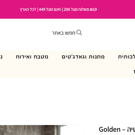
₪19 משלוח מעל 299 | חינם מעל 449 | לכל הארץ
חפשו באתר
כותית
מתנות וגאדג'טים
מטבח ואירוח
נ
סט דיספנסר וכוס לאמבטיה – Golden