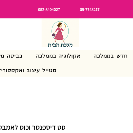
052-8404027
09-7743217
חדש בממלכה
אקולוגיה בממלכה
כביסה מל
סטייל עיצוב ואקססוריז