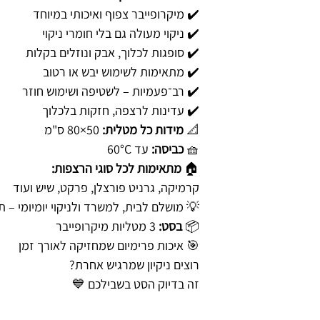
✔️ מיקרופייבר צפוף ואיכותי במיוחד
✔️ ניקוי מעולה גם בלי חומרי ניקוי
✔️ סופגות לכלוך, אבק ונוזלים בקלות
✔️ מתאימות לשימוש יבש או רטוב
✔️ רב־פעמיות – לשטיפה ושימוש חוזר
✔️ עדינות לרצפה, חזקות בלכלוך
📐
מידות כל מטלית:
50×80 ס"מ
🧺
כביסה:
עד 60°C
🏠
מתאימות לכל סוגי הרצפות:
קרמיקה, גרניט פורצלן, פרקט, שיש ועוד
💡 מושלם לבית, למשרד ולניקוי יומיומי – 
📦
בסט:
3 מטליות מיקרופייבר
🎯 איכות פרימיום שמחזיקה לאורך זמן
רוצים ניקיון שמרגיש אחרת?
זה בדיוק הסט בשבילכם 💙