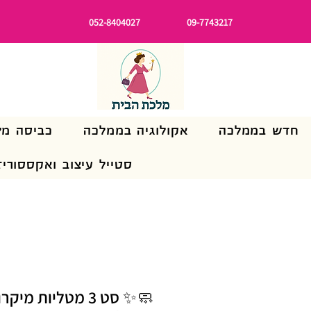
052-8404027
09-7743217
חדש בממלכה
אקולוגיה בממלכה
כביסה מל
סטייל עיצוב ואקססוריז
🧼✨ סט 3 מטליות מ