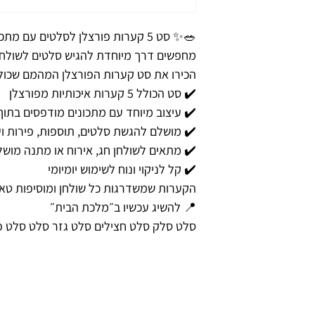
🥗✨ סט 5 קערות פורצלן לסלטים עם מתכונים – גם יפה, גם שימושי! ✨🥗
מחפשים דרך מיוחדת להגיש סלטים לשולחן
הכירו את סט קערות הפורצלן המהמם שכול
✔️ סט הכולל 5 קערות איכותיות מפורצלן
✔️ עיצוב מיוחד עם מתכונים מודפסים בתו
✔️ מושלם להגשת סלטים, תוספות, פירות וע
✔️ מתאים לשולחן חג, אירוח או מתנה מוש
✔️ קל לניקוי ונוח לשימוש יומיומי
הקערות שמשדרגות כל שולחן ומוסיפות טאץ
📍 להשיג עכשיו ב״מלכת הבית״
סלט סלק סלט חצילים סלט גזר סלט סלט פ