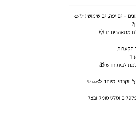
?
ם מתאהבים בו 😍
ך הקערות
וד
למת לבית חדש 🎁
' יוקרתי ומיוחד 🍅🥒✨
לפלים וסלט סומק ובצל