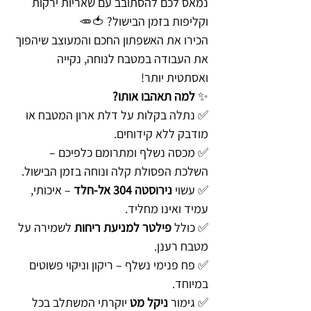
נמאס לכם להסתובב עם שאריות ירקות
וקליפות בזמן הבישול? 🍅🥕
הכירו את האשפתון החכם והמעוצב שיהפוך
את העבודה במטבח לנוחה, נקייה
ואסתטית יותר!
✨
למה תאהבו אותו?
✅ נתלה בקלות על דלת ארון המטבח או
מודבק ללא קידוחים.
✅ מכסה נשלף ומתרומם כלפיכם –
השלכת הפסולת קלה ונוחה בזמן הבישול.
✅ עשוי
נירוסטה 304 אל-חלד
– איכותי,
עמיד ואינו מחליד.
✅ כולל
פילטר למניעת ריחות
לשמירה על
מטבח רענן.
✅ פח פנימי נשלף – ריקון וניקוי פשוטים
במיוחד.
✅ גימור
ניקל מט
יוקרתי המשתלב בכל