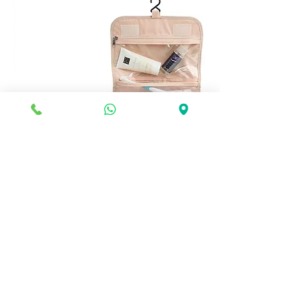
🧳 תיק רחצה נתלה – כל מה שצריך
במקום אחד!
מחיר
הוספה לסל