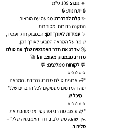
🔸
גובה:
109 ס"מ
🔒
יתרונות:
🔒
✨
קלה להרכבה:
מגיעה עם הוראות
התקנה ברורות ומסודרות.
✨
עמידות לאורך זמן:
הבמבוק חזק ועמיד,
שומר על המראה הטבעי לאורך זמן.
🚀
שדרג את חדר האמבטיה שלך עם סולם
מדורג מבמבוק מעוצב זה!
🚀
💬
לקוחות ממליצים:
💬
⭐️⭐️⭐️⭐️⭐️
"🛁 ארונית סולם מדורג נהדרת! המראה
יפה והמדפים מספיקים לכל הדברים שלי."
–
מיכל ש.
⭐️⭐️⭐️⭐️⭐️
"🌿 עיצוב מודרני ופרקטי. אני אוהבת את
איך שהוא משתלב בחדר האמבטיה שלי." –
טליה ב.