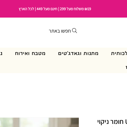
₪19 משלוח מעל 299 | חינם מעל 449 | לכל הארץ
חפשו באתר
כותית
מתנות וגאדג'טים
מטבח ואירוח
נ
🧼 Unibuz G 235 BUZIL חומר ניקוי