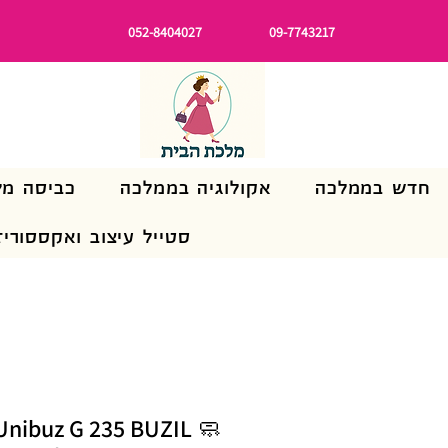
052-8404027
09-7743217
חדש בממלכה
אקולוגיה בממלכה
כביסה מל
סטייל עיצוב ואקססוריז