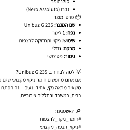
סולנהופר
גברו (Nero Assoluto)
📦 פרטי מוצר
שם המוצר:
Unibuz G 235
נפח:
1 ליטר
שימוש:
ניקוי ותחזוקה לרצפות
מרקם:
נוזלי
גימור:
מט־משי
💡 למה לבחור ב־Unibuz G 235?
אם אתם מחפשים חומר ניקוי מקצועי שגם מ
משאיר מראה נקי, אחיד ונעים – זה הפתרון
בבית, במשרד ובחללים ציבוריים.
🔎 האשטגים :
#חומר_ניקוי_לרצפות
#ניקוי_רצפה_מקצועי