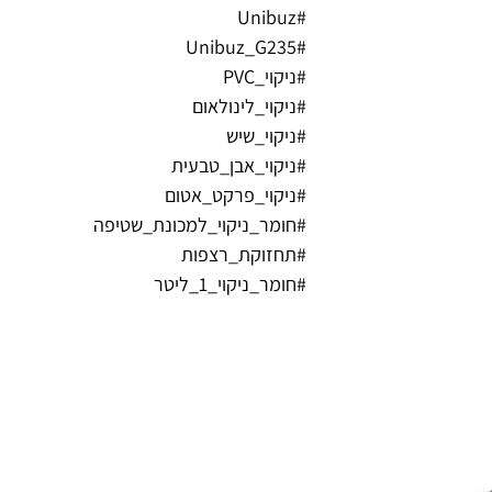
#Unibuz
#Unibuz_G235
#ניקוי_PVC
#ניקוי_לינולאום
#ניקוי_שיש
#ניקוי_אבן_טבעית
#ניקוי_פרקט_אטום
#חומר_ניקוי_למכונת_שטיפה
#תחזוקת_רצפות
#חומר_ניקוי_1_ליטר