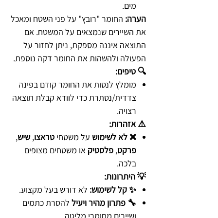
מים.
הערה:
החומר "רובץ" על פני השטח ומאכל
את השיירים שנמצאים על המשטח. אם
התוצאה איננה מספקת, ניתן לחזור על
הפעולה ולהשהות את החומר דקה נוספת.
🔍 טיפים:
מומלץ לנסות את החומר קודם בפינה
צדדית/נסתרת כדי לוודא קבלת תוצאה
רצויה.
⚠️ אזהרות:
❌ לא לשימוש
על משטחי
טראצו
,
שיש
,
פרקט
,
פלסטיק
או משטחים מצופים
בלכה.
💡 היתרונות:
✨ קל לשימוש:
לא דורש בעל מקצוע.
🔧 פתרון מהיר ויעיל
להסרת כתמים
ושיירים מחומרי מליטה.