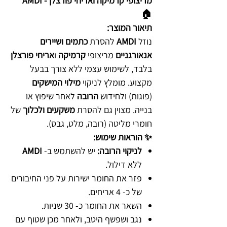
מריצופי קרמיקה ואריחי פורצלן - AMDI
🏠
תיאור המוצר:
נוזל
AMDI
להסרת
כתמים ושיירים
אנאורגניים
מריצופי
קרמיקה
ו
אריחי פורצלן
בלבד, לשימוש עצמי ללא צורך בבעל
מקצוע. מומלץ לניקוי
מילוי המישקים
(פוגות) ולחידוש
הרובה
לאחר שיפוץ או
בנייה. מצוין גם להסרת
משקעים ולכלוך
של
חומרי מליטה (רובה, מלט, גבס).
✨ הוראות שימוש:
לניקוי הרובה:
יש להשתמש ב-
AMDI
ללא דילול.
פזר את החומר ישירות על פני החיבורים
של כ- 4 אריחים.
השאר את החומר כ- 30 שניות.
נגב ושפשף היטב, ולאחר מכן שטוף עם