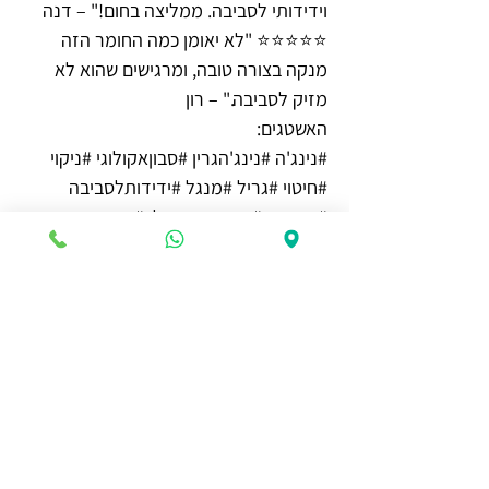
וידידותי לסביבה. ממליצה בחום!" – דנה
⭐️⭐️⭐️⭐️⭐️ "לא יאומן כמה החומר הזה
מנקה בצורה טובה, ומרגישים שהוא לא
מזיק לסביבה." – רון
האשטגים:
#נינג'ה #נינג'הגרין #סבוןאקולוגי #ניקוי
#חיטוי #גריל #מנגל #ידידותלסביבה
#בריאות #אנטיבקטריאלי #מכוןהתקנים
#תכשיריםאקולוגיים #ניקויאיכותי
אולי יעניין אותך גם