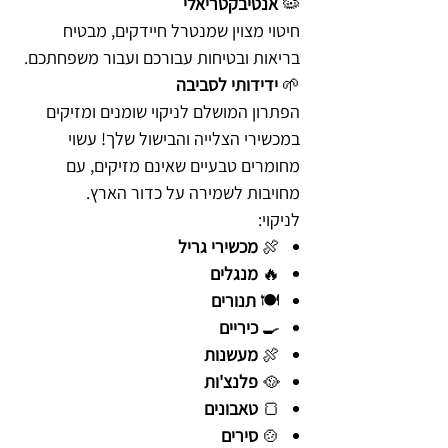
🦠
אנטיבקטריאלי
חיטוי מצוין שמנטרל חיידקים, מבטיח
בריאות ובטיחות עבורכם ועבור משפחתכם.
🌱
ידידותי לסביבה
הפתרון המושלם לניקוי שומנים ומזיקים
במכשירי הצלייה והבישול שלך! עשוי
מחומרים טבעיים שאינם מזיקים, עם
מחויבות לשמירה על כדור הארץ.
לניקוי:
🍖
מכשירי גריל
🔥
מנגלים
🍽️
תנורים
🍳
כיריים
🍖
מעשנות
🥘
פלנצ'ות
🍞
טאבונים
🍲
סירים