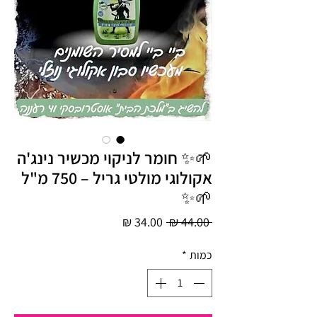
🌱✨ חומר לניקוי מכשיר נינג'ה
אקולוגי מולטי גריל – 750 מ"ל
🌱✨
מחיר
מחיר
 ‏44.00 ‏₪ 
רגיל
מבצע
כמות
*