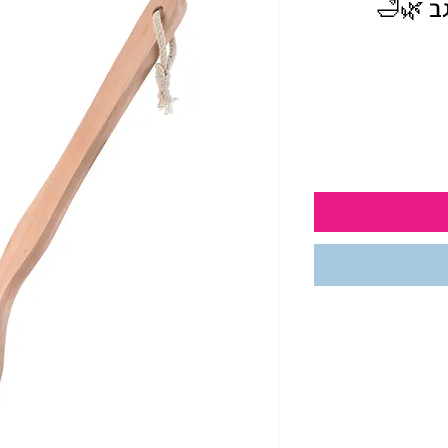
ב 🌿🛁