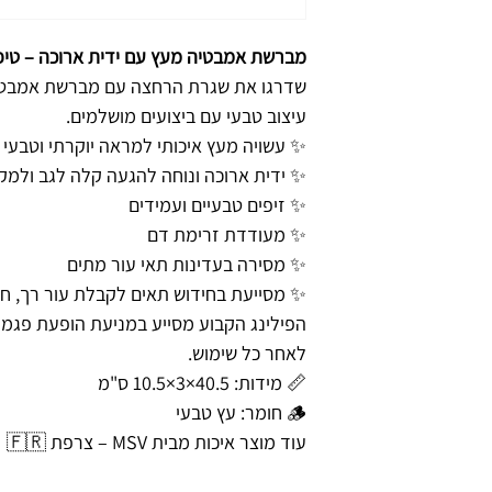
מברשת אמבטיה מעץ עם ידית ארוכה – טיפ
שדרגו את שגרת הרחצה עם מברשת אמבט 
עיצוב טבעי עם ביצועים מושלמים.
✨ עשויה מעץ איכותי למראה יוקרתי וטבעי
✨ ידית ארוכה ונוחה להגעה קלה לגב ולמק
✨ זיפים טבעיים ועמידים
✨ מעודדת זרימת דם
✨ מסירה בעדינות תאי עור מתים
✨ מסייעת בחידוש תאים לקבלת עור רך, חלק
הפילינג הקבוע מסייע במניעת הופעת פגמי
לאחר כל שימוש.
📏 מידות: ‎10.5×3×40.5 ס"מ
🪵 חומר: עץ טבעי
עוד מוצר איכות מבית MSV – צרפת 🇫🇷