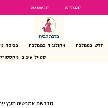
052-8404027
09-7743217
חדש בממלכה
אקולוגיה בממלכה
כביסה מל
סטייל עיצוב ואקססוריז
מברשת אמבטיה מעץ עם י