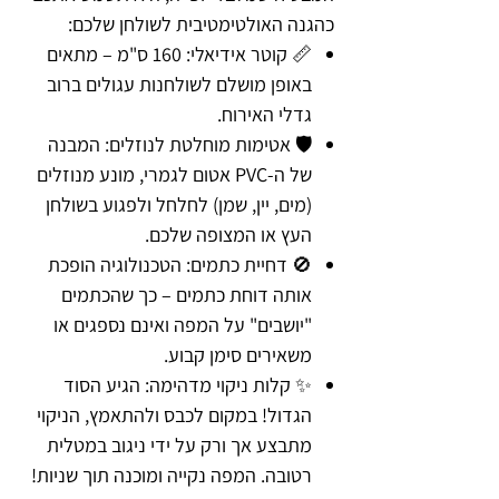
כהגנה האולטימטיבית לשולחן שלכם:
📏 קוטר אידיאלי: 160 ס"מ – מתאים
באופן מושלם לשולחנות עגולים ברוב
גדלי האירוח.
🛡️ אטימות מוחלטת לנוזלים: המבנה
של ה-PVC אטום לגמרי, מונע מנוזלים
(מים, יין, שמן) לחלחל ולפגוע בשולחן
העץ או המצופה שלכם.
🚫 דחיית כתמים: הטכנולוגיה הופכת
אותה דוחת כתמים – כך שהכתמים
"יושבים" על המפה ואינם נספגים או
משאירים סימן קבוע.
✨ קלות ניקוי מדהימה: הגיע הסוד
הגדול! במקום לכבס ולהתאמץ, הניקוי
מתבצע אך ורק על ידי ניגוב במטלית
רטובה. המפה נקייה ומוכנה תוך שניות!