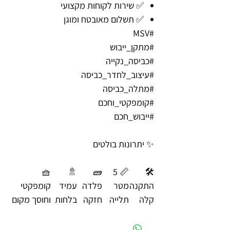
✅ שירות לקוחות מקצועי
✅ תשלום מאובטח ומוגן
#MSV
#מתקן_ייבוש
#כביסה_נקייה
#עיצוב_לחדר_כביסה
#מתלה_כביסה
#קומפקטי_וחכם
#ייבוש_חכם
✨ יתרונות בולטים
🧺
🚿
🧱
📏 5
🛠️
התקנה
מטר
פלדה
עמיד
קומפקטי
קלה
תלייה
חזקה
בלחות
וחוסך מקום