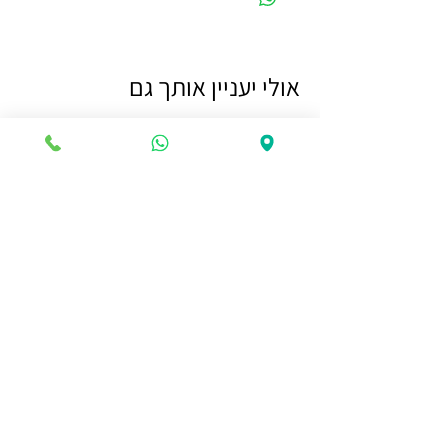
אולי יעניין אותך גם
🧳 תיק רחצה נתלה – כל מה שצריך