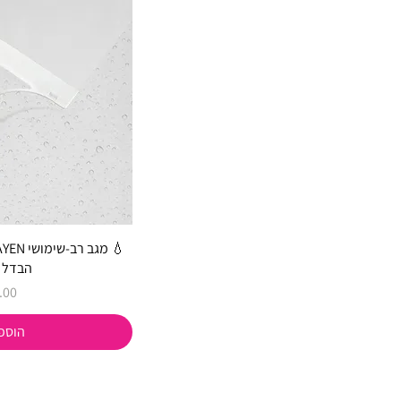
הבדל ג
מחי
הוספ