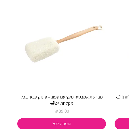
חת! 🛁
מברשת אמבטיה מעץ עם ספוג – פינוק טבעי בכל
מקלחת 🌿🛁
מחיר
הוספה לסל