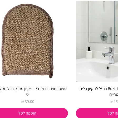
Buzil Buscan Trendy T 464 בוזיל לניקיון כלים
ספוג רחצה דו־צדדי – ניקיון מפנק בכל מקל
ריים
✨
ר
מחיר
ה לסל
הוספה לסל