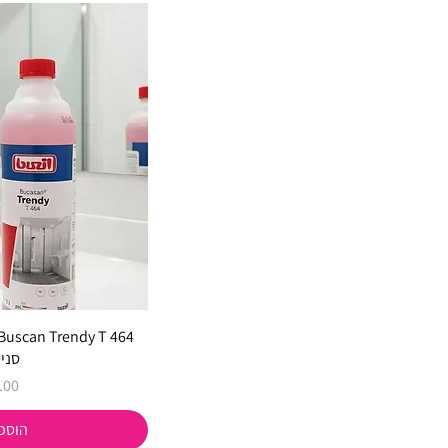
סניט
מחי
הוספ