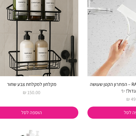
💧 מגב רב-שימושי RAYEN – הפתרון הקטן שעושה
מקלחון למקלחת צבע שחור
דול! ✨
מחיר
ר
ה לסל
הוספה לסל