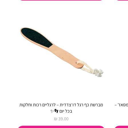
סאז' –
מברשת כף רגל דו־צדדית – לרגליים רכות וחלקות
בכל יום 👣✨
מחיר