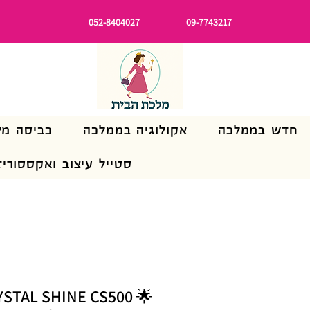
052-8404027
09-7743217
חדש בממלכה
אקולוגיה בממלכה
כביסה מל
סטייל עיצוב ואקססוריז