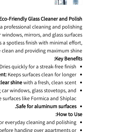
co-Friendly Glass Cleaner and Polish
 a professional cleaning and polishing
r windows, mirrors, and glass surfaces.
 a spotless finish with minimal effort,
e clean and providing maximum shine.
Key Benefits:
Dries quickly for a streak-free finish.
ent:
Keeps surfaces clean for longer.
clear shine
with a fresh, clean scent.
g car windows, glass stovetops, and
 surfaces like Formica and Shiplac.
Safe for aluminum surfaces.
How to Use:
for everyday cleaning and polishing.
 before handing over apartments or