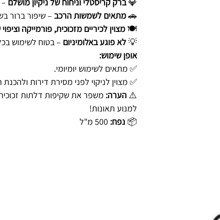
💎
ברק קריסטלי וניחוח של ניקיון מושלם
– מ
🚗
מתאים לשמשות הרכב
– שיפור ברור בש
🍽️
מצוין לכיריים מזכוכית, פורמייקה וציפוי
💡
לא פוגע באלומיניום
– בטוח לשימוש בכל
אופן שימוש:
✅ מתאים לשימוש יומיומי.
✅ מצוין לניקוי לפני מסירת דירות ולהכנת ה
⚠️
הערה:
משפר את שקיפות דלתות זכוכית
למנוע תאונות!
📦
נפח:
500 מ"ל