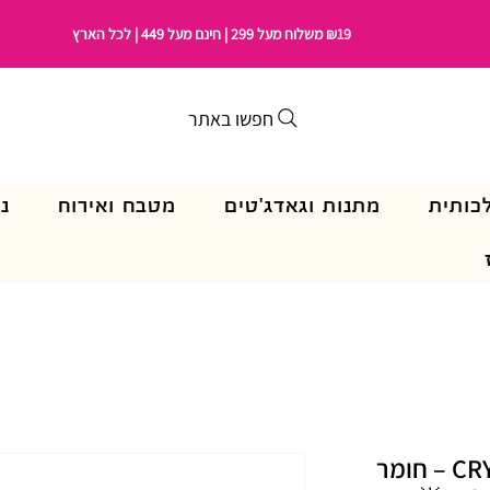
₪19 משלוח מעל 299 | חינם מעל 449 | לכל הארץ
חפשו באתר
כותית
מתנות וגאדג'טים
מטבח ואירוח
נ
🌟 CRYSTAL SHINE CS500 – חומר