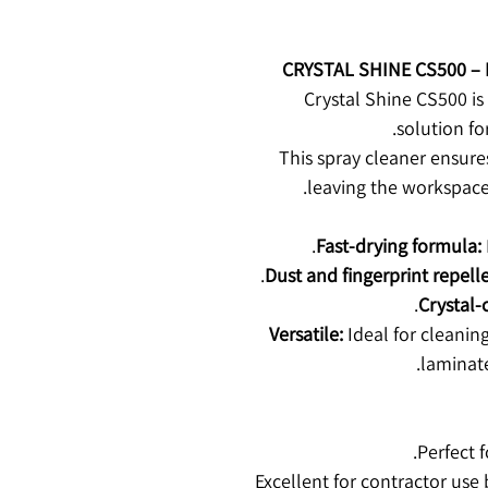
CRYSTAL SHINE CS500 – E
Crystal Shine CS500 is
solution fo
This spray cleaner ensures
leaving the workspac
Fast-drying formula:
Dust and fingerprint repell
Crystal-
Versatile:
Ideal for cleanin
laminate
Perfect 
Excellent for contractor use