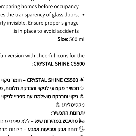
preparing homes before occupancy.
s the transparency of glass doors,
ly invisible. Ensure proper signage
is in place to avoid accidents.
Size:
500 ml
fun version with cheerful icons for the
:
CRYSTAL SHINE CS500
🌟
CRYSTAL SHINE CS500 – חומר ניקוי והברקת חלונות אקולוגי
✨
תכשיר מקצועי לניקוי והברקת חלונות, מ
🚿
ניקוי והברקה מושלמת עם ספריי לניקוי 
מקסימלית! 🚿
יתרונות התכשיר:
🌬️
מתייבש במהירות שיא
– ללא סימני מים!
🖐️
דוחה אבק וטביעות אצבע
– חלונות מברי