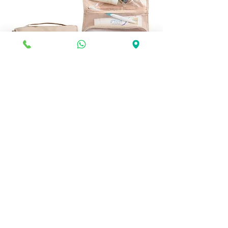
🧳 תיק רחצה נתלה – כל מה שצריך
במקום אחד!
מחיר
הוספה לסל