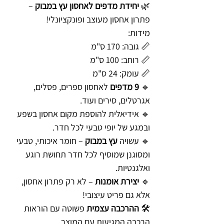
🌿
יחידת מדפים לאחסון עץ במבוק
–
פתרון אחסון מעוצב ופונקציונלי!
מידות:
📏 גובה: 170 ס"מ
📏 רוחב: 100 ס"מ
📏 עומק: 24 ס"מ
🔹
9 מדפים
לאחסון ספרים, פסלים,
אגרטלים, סירים ועוד.
🔹 אידיאלית להוספת מקום אחסון בשפע
ובמגע של יופי טבעי לכל חדר.
🔹 עשויה
עץ במבוק
– חומר איכותי, טבעי
ומסוגנן שמוסיף לכל חדר תחושת רוגע
ואלגנטיות.
🔹
יצירת אומנות
– לא רק פתרון אחסון,
אלא גם פריט עיצובי!
🛠️
ההרכבה עצמית
פשוטה עם הוראות
הרכבה המגיעות עם המוצר.