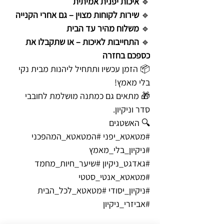
🔹
איכות יפנית אמיתית
🔹
שירות לקוחות מצוין – גם אחרי הקנייה
🔹
משלוח מהיר עד הבית
🔹
התחייבות לאיכות – או שתקבלו את
כספכם בחזרה
📦 הזמן עכשיו ותתחיל ליהנות מבית נקי
בלי מאמץ!
🎁 מתאים גם כמתנה מושלמת לחובבי
סדר וניקיון.
🔍 האשטגים
#מטאטא_יפני #המטאטא_המהפכני
#ניקיון_בלי_מאמץ
#גאדגט_ניקיון #שיער_חיות_מחמד
#מטאטא_אנטי_סטטי
#ניקיון_יסודי #מטאטא_לכל_הבית
#אביזרי_ניקיון