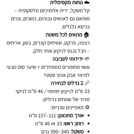
☁️
נוחות מקסימלית
קל משקל, ידית אלומיניום טלסקופית –
מותאם גם לאנשים גבוהים, נמוכים, ונכים
בכיסא גלגלים.
🏠
מתאים לכל משטח
רצפה, פרקט, שטיחים קצרים, בטון, אריחים
– הכל נכנס לניקיון אחד חלק.
🌱
ידידותי לסביבה
עשוי מחומרים ממוחזרים + שיער סוס טבעי
לפיזור אבק אנטי סטטי!
📏
2 גדלים לבחירה
33 ס"מ לניקיון יומיומי / 46 ס"מ לניקוי
מהיר של שטחים גדולים.
⚙️ מאפיינים טכניים:
אורך מתכוונן:
111–157 ס"מ
רוחב ראש:
33 או 46 ס"מ
משקל:
340–390 גרם