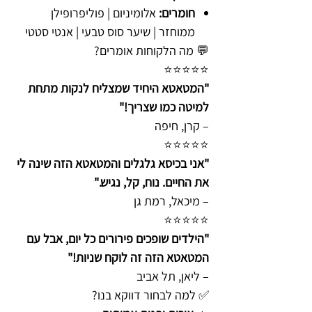
חומרים:
אלומיניום | פוליפרופילן
ממוחזר | שיער סוס טבעי | אנטי סטטי
💬 מה הלקוחות אומרים?
⭐️⭐️⭐️⭐️⭐️
"המטאטא היחיד שמצליח לנקות מתחת
למיטה כמו שצריך!"
– קרן, חיפה
⭐️⭐️⭐️⭐️⭐️
"אני בכיסא גלגלים והמטאטא הזה שינה לי
את החיים. נוח, קל, נגיש."
– מיכאל, רמת גן
⭐️⭐️⭐️⭐️⭐️
"הילדים שופכים פירורים כל יום, אבל עם
המטאטא הזה זה לוקח שניות!"
– ליאן, תל אביב
✅ למה לבחור דווקא בנו?