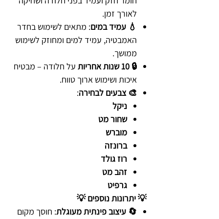
חומר חזק ועמיד בפני חלודה ושחיקה
לאורך זמן.
💧 עמיד במים
: מתאים לשימוש בחדר
האמבטיה, עמיד למים ומחוזק לשימוש
ממושך.
🔒 10 שנות אחריות
על חלודה – מבטיח
איכות ושימוש ארוך טווח.
🎨 צבעים לבחירה
:
ניקל
שחור מט
מוברש
ברונזה
רוז גולד
זהב מט
גרפיט
💡 יתרונות נוספים 💡
🔄 עיצוב פינתית מעוגלת
: חוסך מקום