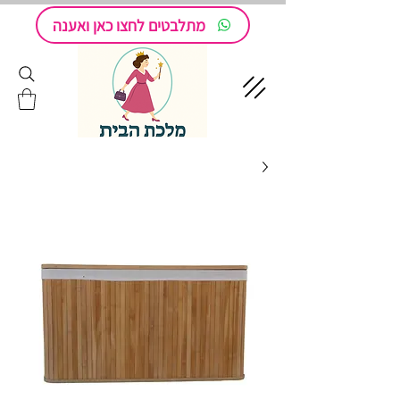
מתלבטים לחצו כאן ואענה