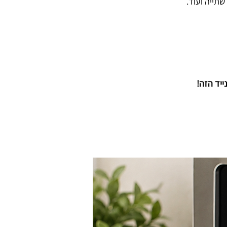
תייה ועוד.
יד הזה!