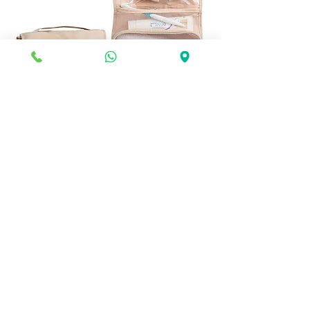
🧳 תיק רחצה נתלה – כל מה שצריך
במקום אחד!
מחיר
הוספה לסל